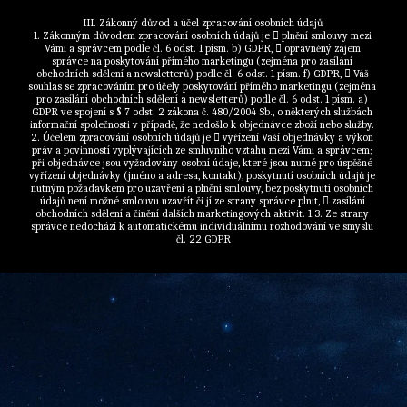
III. Zákonný důvod a účel zpracování osobních údajů 
1. Zákonným důvodem zpracování osobních údajů je  plnění smlouvy mezi 
Vámi a správcem podle čl. 6 odst. 1 písm. b) GDPR,  oprávněný zájem 
správce na poskytování přímého marketingu (zejména pro zasílání 
obchodních sdělení a newsletterů) podle čl. 6 odst. 1 písm. f) GDPR,  Váš 
souhlas se zpracováním pro účely poskytování přímého marketingu (zejména 
pro zasílání obchodních sdělení a newsletterů) podle čl. 6 odst. 1 písm. a) 
GDPR ve spojení s § 7 odst. 2 zákona č. 480/2004 Sb., o některých službách 
informační společnosti v případě, že nedošlo k objednávce zboží nebo služby. 
2. Účelem zpracování osobních údajů je  vyřízení Vaší objednávky a výkon 
práv a povinností vyplývajících ze smluvního vztahu mezi Vámi a správcem; 
při objednávce jsou vyžadovány osobní údaje, které jsou nutné pro úspěšné 
vyřízení objednávky (jméno a adresa, kontakt), poskytnutí osobních údajů je 
nutným požadavkem pro uzavření a plnění smlouvy, bez poskytnutí osobních 
údajů není možné smlouvu uzavřít či jí ze strany správce plnit,  zasílání 
obchodních sdělení a činění dalších marketingových aktivit. 1 3. Ze strany 
správce nedochází k automatickému individuálnímu rozhodování ve smyslu 
čl. 22 GDPR