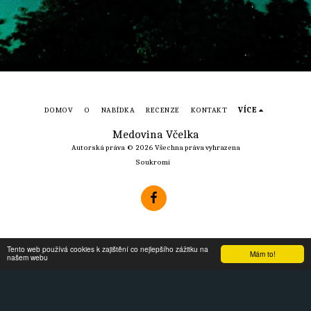
DOMOV
O
NABÍDKA
RECENZE
KONTAKT
VÍCE
Medovina Včelka
Autorská práva © 2026 Všechna práva vyhrazena
Soukromí
Tento web používá cookies k zajištění co nejlepšího zážitku na
Mám to!
našem webu