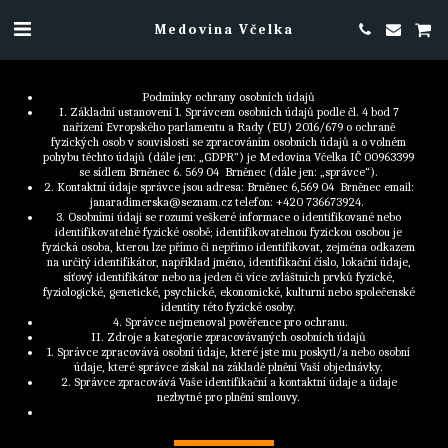
Medovina Včelka
Podmínky ochrany osobních údajů 
I. Základní ustanovení 1. Správcem osobních údajů podle čl. 4 bod 7 
nařízení Evropského parlamentu a Rady (EU) 2016/679 o ochraně 
fyzických osob v souvislosti se zpracováním osobních údajů a o volném 
pohybu těchto údajů (dále jen: „GDPR”) je Medovina Včelka IČ 00963399 
se sídlem Brněnec 6. 569 04  Brněnec (dále jen: „správce“). 
2. Kontaktní údaje správce jsou adresa: Brněnec 6,569 04  Brněnec email: 
janaradimerska@seznam.cz telefon: +420 736673924.  
3. Osobními údaji se rozumí veškeré informace o identifikované nebo 
identifikovatelné fyzické osobě; identifikovatelnou fyzickou osobou je 
fyzická osoba, kterou lze přímo či nepřímo identifikovat, zejména odkazem 
na určitý identifikátor, například jméno, identifikační číslo, lokační údaje, 
síťový identifikátor nebo na jeden či více zvláštních prvků fyzické, 
fyziologické, genetické, psychické, ekonomické, kulturní nebo společenské 
identity této fyzické osoby. 
4. Správce nejmenoval pověřence pro ochranu.
II. Zdroje a kategorie zpracovávaných osobních údajů 
1. Správce zpracovává osobní údaje, které jste mu poskytl/a nebo osobní 
údaje, které správce získal na základě plnění Vaší objednávky. 
2. Správce zpracovává Vaše identifikační a kontaktní údaje a údaje 
nezbytné pro plnění smlouvy. 